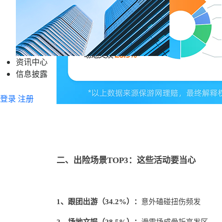
资讯中心
信息披露
登录
注册
二、出险场景TOP3：这些活动要当心
1、跟
团出游（34.2%）：
意外磕碰扭伤频发