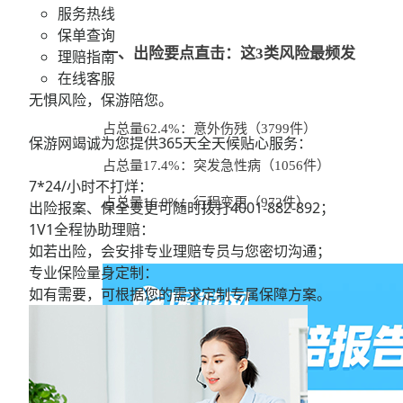
服务热线
保单查询
一、出险要点直击：这3类风险最频发
理赔指南
在线客服
无惧风险，保游陪您。
占总量62.4%：意外伤残（3799件）
保游网竭诚为您提供365天全天候贴心服务：
占总量17.4%：突发急性病（1056件）
7*24/小时不打烊：
占总量16.0%：行程变更（972件）
出险报案、保全变更可随时拨打
4001-882-892；
1V1全程协助理赔：
如若出险，会安排专业理赔专员与您密切沟通；
专业保险量身定制：
如有需要，可根据您的需求定制专属保障方案。