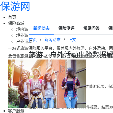
保游网
首页
保险商城
新闻动态
保险测评
常见问答
保
境内游
境外游
首页
/
新闻动态
/
正文
户外运动
一站式旅游保险服务平台，覆盖境内外旅游、户外运动、团
旅游、户外活动出险数据解
要包含旅游意外险、团体意外险、旅行社责任险、公众责任
日保险指南！
2025-03-18 14:50
保游网
春季旅游活动已提上日程，知风险才能避风险，保
过去60天里，保游网共接到了6086件报案，
结案39
客户服务