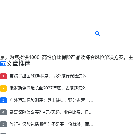
景。为您提供
1000+
高性价比保险产品及综合风险解决方案，主
文章推荐
带孩子出国旅游/探亲，境外旅行保险怎么买？收藏这篇就够了
1
俄罗斯免签延长至2027年底，去旅游怎么买境外旅行保险？
2
户外运动保险测评：登山徒步、野外露营、溯溪漂流怎么选？
3
赛事保险怎么买？4元/天起，业余比赛、日常训练都可保！
4
旅行社保险包括哪些？不是买一份就够，而是要按经营风险来配
5