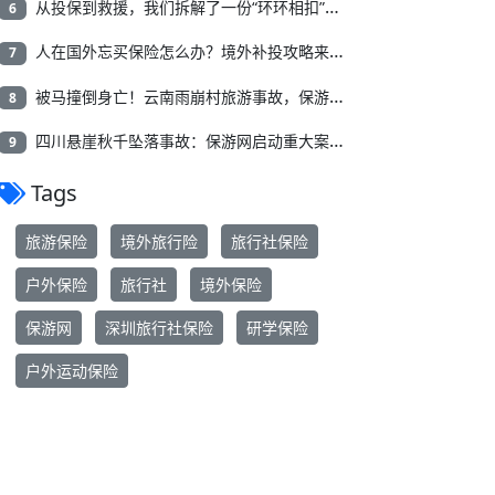
从投保到救援，我们拆解了一份“环环相扣”的境外务工保险
6
人在国外忘买保险怎么办？境外补投攻略来了：次日生效+注意等待期，6元/天起
7
被马撞倒身亡！云南雨崩村旅游事故，保游网全程协助赔付52.4万
8
四川悬崖秋千坠落事故：保游网启动重大案件绿色通道，50万理赔款已赔付
9
Tags
旅游保险
境外旅行险
旅行社保险
户外保险
旅行社
境外保险
保游网
深圳旅行社保险
研学保险
户外运动保险