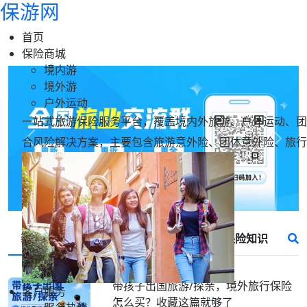
保游网
首页
保险商城
境内游
境外游
户外运动
一站式旅游保险服务平台，覆盖境内外旅游、户外运动、团
合风险解决方案，主要包含旅游意外险、团体意外险、旅行
Previous
Next
新闻动态
保险测评
常见问答
保险知识
带孩子出国旅游/探亲，境外旅行保险
客户服务
怎么买？收藏这篇就够了