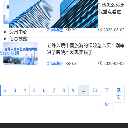
民宿、公寓、旅馆公众责任险怎么买更
划算？一年1088元起，投保重点看这
篇
新闻动态
30
2026-08-05
资讯中心
信息披露
老外入境中国旅游的保险怎么买？别等
进了医院才发现买错了
登录
注册
新闻动态
69
2026-08-02
2
3
4
5
6
7
8
9
...
73
下
尾
一
页
页