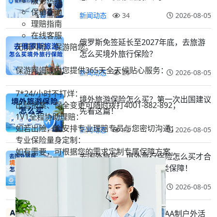
服务热线
保单查询
新闻动态
34
2026-08-05
理赔指南
在线客服
俄罗斯免签延长至2027年底，去旅游
无惧风险，保游陪您。
怎么买境外旅行保险？
保游网竭诚为您提供365天全天候贴心服务：
新闻动态
26
2026-08-05
7*24/小时不打烊：
境外旅游保险怎么买？第一次出国建议
出险报案、保全变更可随时拨打
4001-882-892；
先看这篇！
1V1全程协助理赔：
如若出险，会安排专业理赔专员与您密切沟通；
新闻动态
42
2026-08-05
专业保险量身定制：
如有需要，可根据您的需求定制专属保障方案。
去国外旅居，境外旅行保险怎么买才合
适？很多人容易忽略这2类保障！
新闻动态
24
2026-08-05
没收费，就不是领队吗？AA制户外活