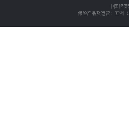
中国银保
保险产品及运营：五洲（北京